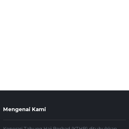
Mengenai Kami
Koperasi Tabung Haji Berhad (KTHB) ditubuhkan